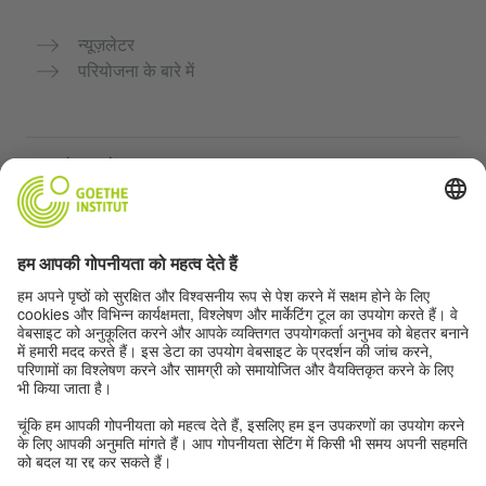
न्यूज़लेटर
परियोजना के बारे में
अन्य वेबसाइटें
Community “Deutsch für dich”
जर्मन भाषा का अभ्यास मुफ्त में करें
गोएथे संस्थान के जर्मन पाठ्यक्रम
शिक्षक पोर्टल "Deutschstunde"
गोपनीयता और सुगम्यता
गोपनीयता सेटिंग्स
सुगम्यता