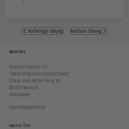
Vorherige Übung
Nächste Übung
Service- und Informationsbereich
Kontakt
Goethe-Institut e.V.
"Mein Weg nach Deutschland"
Oskar-von-Miller-Ring 18
80333 Munich
Allemagne
mwnd@goethe.de
सहायक लिंक