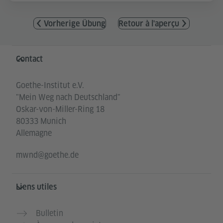
Vorherige Übung
Retour à l'aperçu
Service- und Informationsbereich
Contact
Goethe-Institut e.V.
"Mein Weg nach Deutschland"
Oskar-von-Miller-Ring 18
80333 Munich
Allemagne
mwnd@goethe.de
Liens utiles
Bulletin