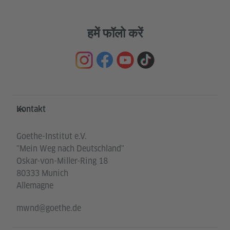
हमें फॉलो करें
Service- und Informationsbereich
Kontakt
Goethe-Institut e.V.
"Mein Weg nach Deutschland"
Oskar-von-Miller-Ring 18
80333 Munich
Allemagne
mwnd@goethe.de