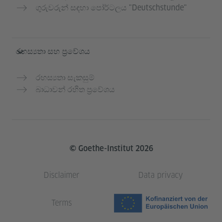
ගුරුවරුන් සඳහා පෝර්ටලය "Deutschstunde"
රහස්‍යතා සහ ප්‍රවේශය
රහස්‍යතා සැකසුම්
බාධාවන් රහිත ප්‍රවේශය
© Goethe-Institut 2026
Disclaimer
Data privacy
Terms