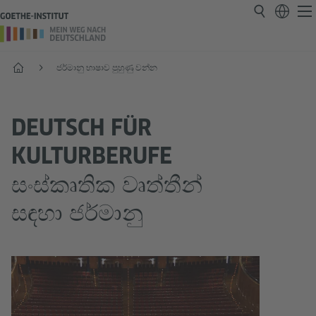
ආරම්භය
ජර්මානු භාෂාව පුහුණු වන්න
DEUTSCH FÜR
KULTURBERUFE
සංස්කෘතික වෘත්තීන්
සඳහා ජර්මානු