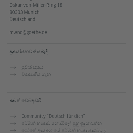
Oskar-von-Miller-Ring 18
80333 Munich
Deutschland
mwnd@goethe.de
ප්‍රයෝජනවත් සබැඳි
පුවත් පත්‍රය
ව්‍යාපෘතිය ගැන
තවත් වෙබ්අඩවි
Community “Deutsch für dich”
ජර්මන් භාෂාව නොමිලේ පුහුණු කරන්න
ගෝතේ ආයතනයේ ජර්මන් භාෂා පාඨමාලා