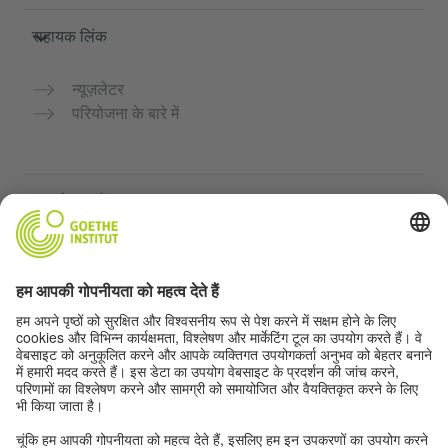
सहायक लिंक
न्यूज़लेटर
परियोजना के बारे में
अन्य वेबसाइटें
Community “Deutsch für dich”
जर्मन भाषा का अभ्यास मुफ्त में करें
गोएथे संस्थान के जर्मन पाठ्यक्रम
शिक्षक पोर्टल "Deutschstunde"
गोपनीयता और सुगम्यता