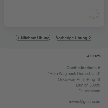
Nächste Übung
Vorherige Übung
Service- und Informationsbereic
پەیوەندی
Goethe-Institut e.V.
"Mein Weg nach Deutschland"
Oskar-von-Miller-Ring 18
80333 Munich
Deutschland
mwnd@goethe.de