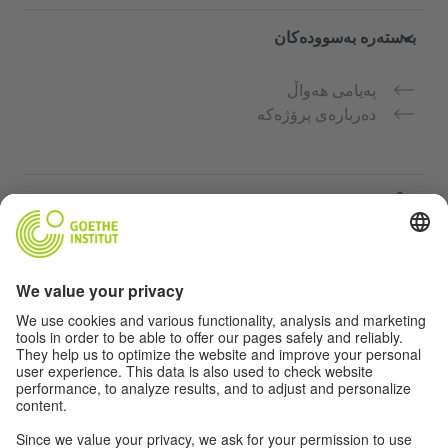
بەستەرە بەسوودەکان
پەیامی هەواڵ
دەربارەی پرۆژەکە
ماڵپەڕە زیاتر
Community Deutsch für dich
فێرکاری زمانی ئەڵمانی بە بەخۆرایی
کۆرسەکانی زمانی ئەڵمانیی Goethe-Institut
پۆرتاڵی مامۆستا "Deutschstunde"
تایبەتمەندی و دەستگەیشتن بە ئاسان