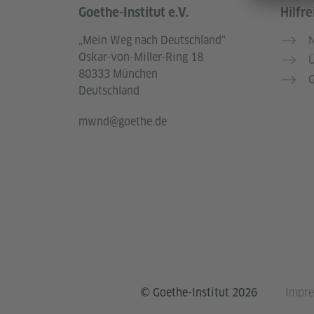
Goethe-Institut e.V.
Hilfre
Service- und Informationsbereich
„Mein Weg nach Deutschland“
N
Oskar-von-Miller-Ring 18
Ü
80333 München
G
Deutschland
mwnd@goethe.de
© Goethe-Institut 2026
Impr