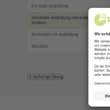
Die duale Ausbildung
Schulische Ausbildung und duales
Studium
Wortschatz zur Ausbildung
Abschluss
Vorherige Übung