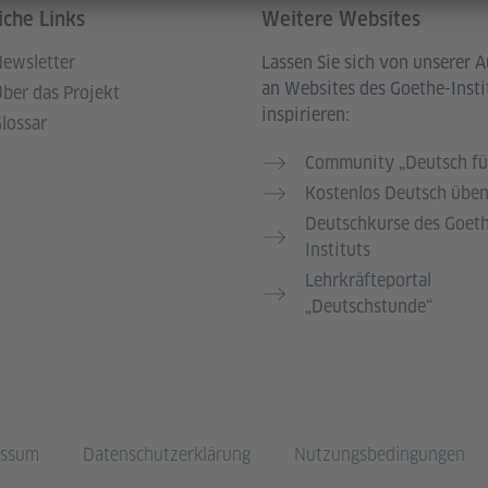
iche Links
Weitere Websites
ewsletter
Lassen Sie sich von unserer 
an Websites des Goethe-Insti
ber das Projekt
inspirieren:
lossar
Community „Deutsch fü
Kostenlos Deutsch übe
Deutschkurse des Goet
Instituts
Lehrkräfteportal
„Deutschstunde“
essum
Datenschutzerklärung
Nutzungsbedingungen