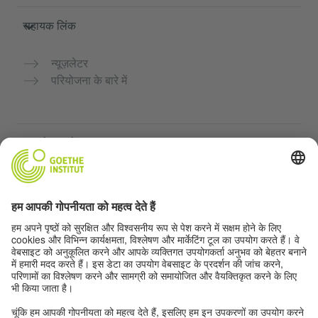
सहायक लिंक
न्यूज़लेटर
परियोजना के बारे में
अन्य वेबसाइटें
Community “Deutsch für dich”
जर्मन भाषा का अभ्यास मुफ्त में करें
गोएथे संस्थान के जर्मन पाठ्यक्रम
शिक्षक पोर्टल "Deutschstunde"
गोपनीयता और सुगम्यता