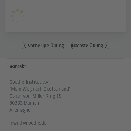
Vorherige Übung
Nächste Übung
Service- und Informationsbereich
Kontakt
Goethe-Institut e.V.
"Mein Weg nach Deutschland"
Oskar-von-Miller-Ring 18
80333 Munich
Allemagne
mwnd@goethe.de