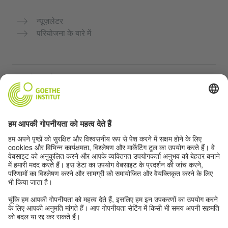
न्यूज़लेटर
परियोजना के बारे में
अन्य वेबसाइटें
Community “Deutsch für dich”
जर्मन भाषा का अभ्यास मुफ्त में करें
गोएथे संस्थान के जर्मन पाठ्यक्रम
शिक्षक पोर्टल "Deutschstunde"
गोपनीयता और सुगम्यता
गोपनीयता सेटिंग्स
सुगम्यता