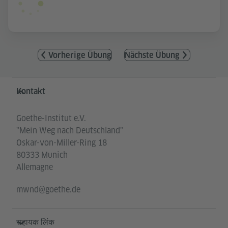
Vorherige Übung
Nächste Übung
Service- und Informationsbereich
Kontakt
Goethe-Institut e.V.
"Mein Weg nach Deutschland"
Oskar-von-Miller-Ring 18
80333 Munich
Allemagne
mwnd@goethe.de
सहायक लिंक