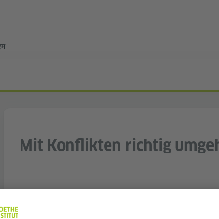
्रम
Mit Konflikten richtig umge