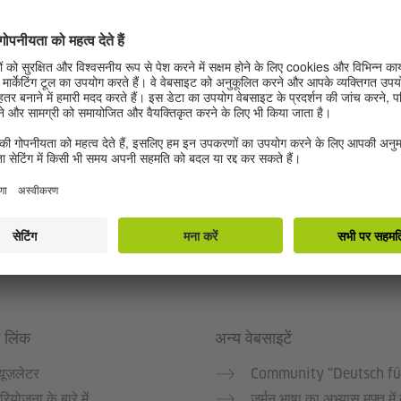
 लिंक
अन्य वेबसाइटें
्यूज़लेटर
Community “Deutsch fü
रियोजना के बारे में
जर्मन भाषा का अभ्यास मुफ्त में 