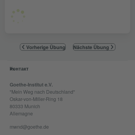
Vorherige Übung
Nächste Übung
Service- und Informationsbereich
Контакт
Goethe-Institut e.V.
"Mein Weg nach Deutschland"
Oskar-von-Miller-Ring 18
80333 Munich
Allemagne
mwnd@goethe.de