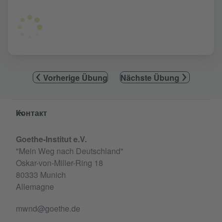
Vorherige Übung
Nächste Übung
Service- und Informationsbereich
Контакт
Goethe-Institut e.V.
"Mein Weg nach Deutschland"
Oskar-von-Miller-Ring 18
80333 Munich
Allemagne
mwnd@goethe.de