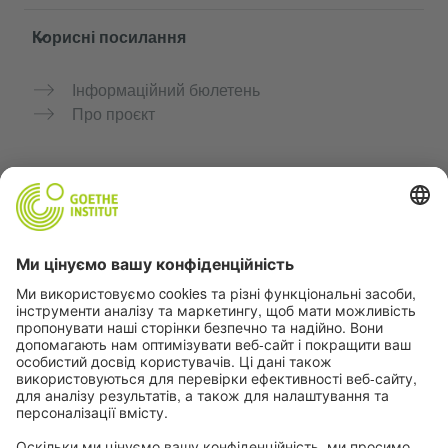
Корисні посилання
Інформаційний бюлетень
Про проєкт
Додаткові вебсайти
Community “Deutsch für dich”
Практикуйте німецьку безкоштовно
Курси німецької мови Goethe-Institut
Портал для вчителів «Deutschstunde»
Конфіденційність і доступність