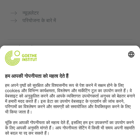
न्यूज़लेटर
परियोजना के बारे में
अन्य वेबसाइटें
Community “Deutsch für dich”
जर्मन भाषा का अभ्यास मुफ्त में करें
गोएथे संस्थान के जर्मन पाठ्यक्रम
शिक्षक पोर्टल "Deutschstunde"
गोपनीयता और सुगम्यता
गोपनीयता सेटिंग्स
सुगम्यता