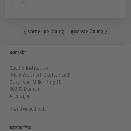
Vorherige Übung
Nächste Übung
Service- und Informationsbereich
Kontakt
Goethe-Institut e.V.
"Mein Weg nach Deutschland"
Oskar-von-Miller-Ring 18
80333 Munich
Allemagne
mwnd@goethe.de
सहायक लिंक