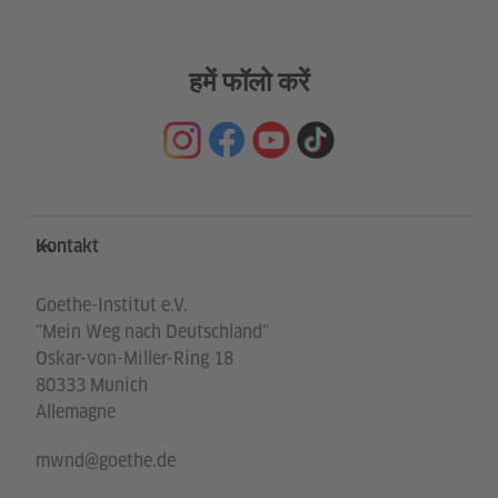
हमें फॉलो करें
Service- und Informationsbereich
Kontakt
Goethe-Institut e.V.
"Mein Weg nach Deutschland"
Oskar-von-Miller-Ring 18
80333 Munich
Allemagne
mwnd@goethe.de