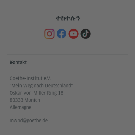
ተከተሉን
Service- und Informationsbereich
Kontakt
Goethe-Institut e.V.
"Mein Weg nach Deutschland"
Oskar-von-Miller-Ring 18
80333 Munich
Allemagne
mwnd@goethe.de