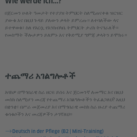
Wie werde ich...?
በጀርመን ሁለት ዓመታት የተያያዘ ትምህርት ስለሚጠናቀቁ ዝርዝር
ያውቁ እና በዚህ ጉዳይ ያለውን ቃላት ይምረጡ። ለተባለችው ላና
ይተዋወቁ፣ ስለ የእርሷ የእንክብካቤ ትምህርት ታሪክ ትናገራለች።
የመስማት ችሎታዎን ይለምኑ እና የቅድሚያ ግምጃ ቃላትን ይሞክሩ።
ተጨማሪ አገልግሎቶች
እባክዎ በማኅበራዊ ስራ ዘርፍ ይሰሩ እና ጀርመንኛ ለመማር እና በዚህ
መስክ ስለሚሆን መረጃ የተጨማሪ አገልግሎቶችን ትፈልጋለህ? እዚህ
በቋንቋ፣ በሥራ መጀመሪያ እና በማኅበራዊ መስክ ስራ ዙሪያ ተጨማሪ
ቁሳቁሶችን እና መረጃዎችን ታገኛለህ።
Deutsch in der Pflege (B2 | Mini-Training)