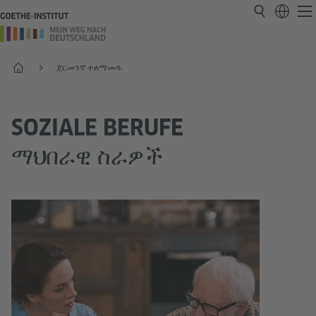
Start
ጀርመንኛ ተለማመዱ
SOZIALE BERUFE
ማህበራዊ ስራዎች