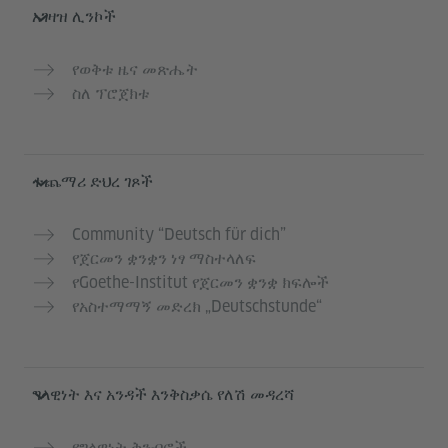
አገዛዝ ሊንኮች
የወቅቱ ዜና መጽሔት
ስለ ፕሮጀክቱ
ተጨማሪ ድህረ ገጾች
Community “Deutsch für dich”
የጀርመን ቋንቋን ነፃ ማስተላለፍ
የGoethe-Institut የጀርመን ቋንቋ ክፍሎች
የአስተማማኝ መድረክ „Deutschstunde“
ግላዊነት እና አንዳች እንቅስቃሴ የለሽ መዳረሻ
የግላዊነት ቅንብሮች