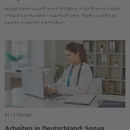
በእነዚህ እውቅና ስራዎች ውስጥ በማህበራዊ ሥራዎች ውስጥ የተለያዩ
ተግባራትን ትማራላችሁ። ተጨማሪም ቃላት ማወቅ፣ ሐረጎችን እና
ተዘዋዋሪ ጥያቄዎችን ትለማላችሁ።
© Goethe-Institut
B1 | 5 Übungen
Arbeiten in Deutschland: Sonya