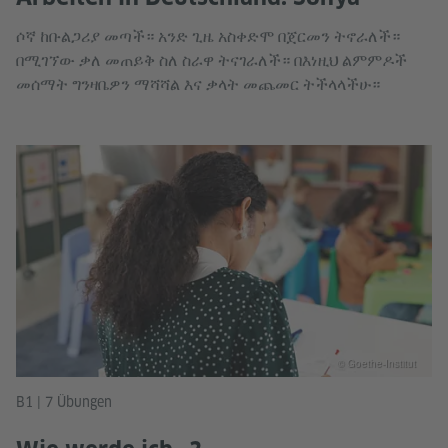
ሶኛ ከቡልጋሪያ መጣች። አንድ ጊዜ አስቀድሞ በጀርመን ትኖራለች።
በሚገኘው ቃለ መጠይቅ ስለ ስራዋ ትናገራለች። በእነዚህ ልምምዶች
መሰማት ግንዛቤዎን ማሻሻል እና ቃላት መጨመር ትችላላችሁ።
© Goethe-Institut
B1 | 7 Übungen