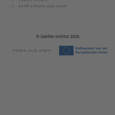
አንዳች እንቅስቃሴ የለሽ መዳረሻ
© Goethe-Institut 2026
የግላዊነት መረጃ መግለጫ