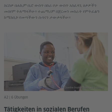
እርስዎ በሐኪም ቢሮ ውስጥ በስራ ቦታ ውስጥ አስፈላጊ ዕቃዎችን
መሰየም ትለማላችሁ። ተጨማሪም በጀርመን መስራት የምትፈልግ
ከሜክሲኮ የመጣችውን ሱሳናን ታውቃላችሁ።
Goethe-Institut/Bernhard Ludewig
A2 | 6 Übungen
Tätigkeiten in sozialen Berufen