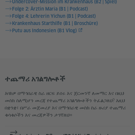
Undercover-Mission im Krankenhaus (B2 | Spiel)
Folge 2: Ärztin Maria (B1 | Podcast)
Folge 4: Lehrerin Yichun (B1 | Podcast)
Krankenhaus Starthilfe (B1 | Broschüre)
Putu aus Indonesien (B1 Vlog)
ተጨማሪ አገልግሎቶች
እባክዎ በማኅበራዊ ስራ ዘርፍ ይሰሩ እና ጀርመንኛ ለመማር እና በዚህ
መስክ ስለሚሆን መረጃ የተጨማሪ አገልግሎቶችን ትፈልጋለህ? እዚህ
በቋንቋ፣ በሥራ መጀመሪያ እና በማኅበራዊ መስክ ስራ ዙሪያ ተጨማሪ
ቁሳቁሶችን እና መረጃዎችን ታገኛለህ።