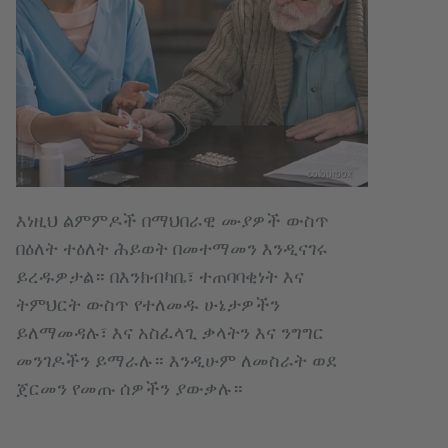
colourbox
እነዚህ ልምምዶች በማህበራዊ ሙያዎች ውስጥ
በዕለት ተዕለት ሕይወት በመተማመን እንዲናገሩ
ይረዱዎታል። በእንክብካቤ፣ ተጠባባቂነት እና
ትምህርት ውስጥ የተለመዱ ሁኔታዎችን
ይለማመዳሉ፣ እና አስፈላጊ ቃላትን እና ንግግር
መንገዶችን ይማራሉ። እንዲሁም ለመስራት ወደ
ጀርመን የመጡ ሰዎችን ያውቃሉ።