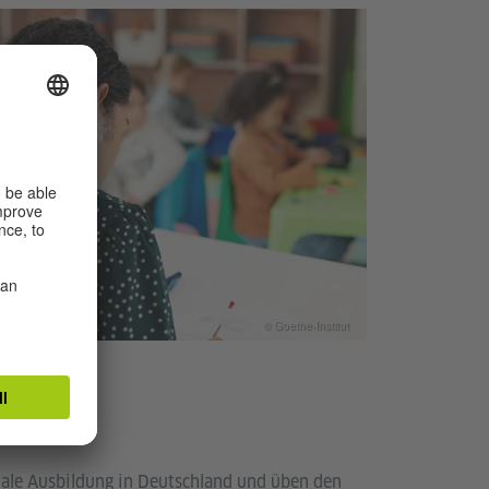
© Goethe-Institut
?
uale Ausbildung in Deutschland und üben den