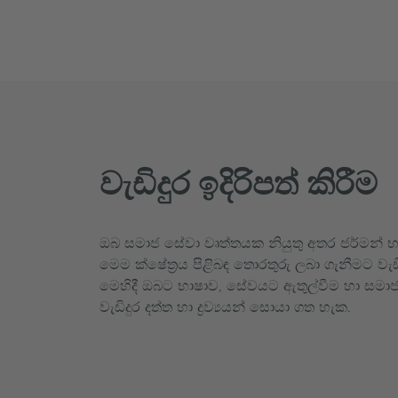
වැඩිදුර ඉදිරිපත් කිරීම
ඔබ සමාජ සේවා වෘත්තයක නියුතු අතර ජර්මන් භ
මෙම ක්ෂේත්‍රය පිළිබඳ තොරතුරු ලබා ගැනීමට වැඩ
මෙහිදී ඔබට භාෂාව, සේවයට ඇතුල්වීම හා සමාජ ක
වැඩිදුර දත්ත හා ද්‍රව්‍යයන් සොයා ගත හැක.