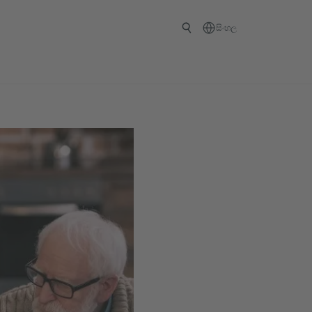
සිංහල