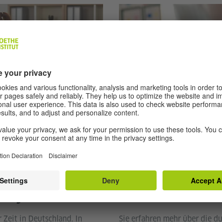
© Goethe-Institut
B1 | 7 Übungen
Sonya
Wie werde ich...
 Zeit in Deutschland. In
Sie erfahren mehr über die d