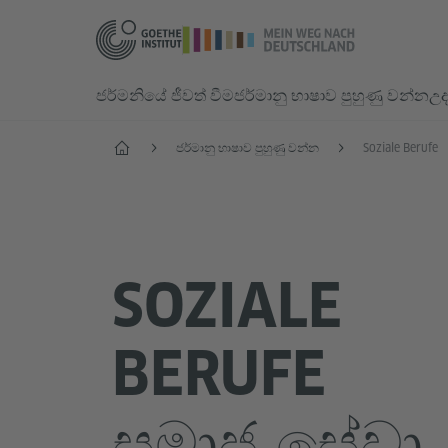
ජර්මනියේ ජීවත් වීම
ජර්මානු භාෂාව පුහුණු වන්න
උද
ආරම්භය
ජර්මානු භාෂාව පුහුණු වන්න
Soziale Berufe
SOZIALE
BERUFE
සමාජ සේවා