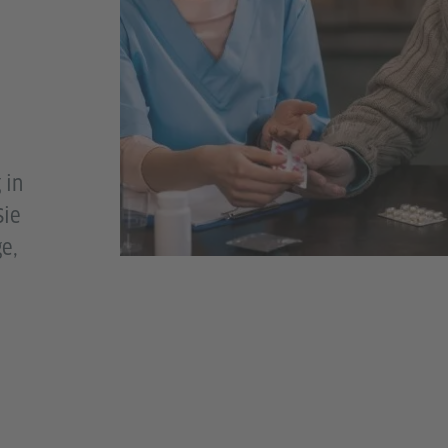
 in
Sie
ge,