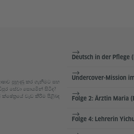
Deutsch in der Pflege (
Undercover-Mission im
ාෂාව පුහුණු කර ගැනීමට සහ
ිපුර සේවා සොයමින් සිටීද?
්ෂේත්‍රයේ වැඩ කිරීම පිළිබඳ
Folge 2: Ärztin Maria (
Folge 4: Lehrerin Yich