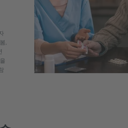
자
봄,
연
정을
람