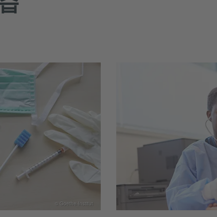
연습
© Goethe-Institut