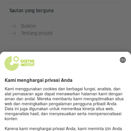
Tautan yang berguna
Buletin
Tentang proyek
Situs web lainnya
Komunitas „Deutsch für dich“
Latihan bahasa Jerman secara gratis
Kursus bahasa Jerman dari Goethe-Institut
Portal guru “Deutschstunde”
Privasi dan Aksesibilitas