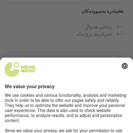
بەستەرە بەسوودەکان
پەیامی هەواڵ
دەربارەی پرۆژەکە
ماڵپەڕە زیاتر
Community Deutsch für dich
فێرکاری زمانی ئەڵمانی بە بەخۆرایی
کۆرسەکانی زمانی ئەڵمانیی Goethe-Institut
پۆرتاڵی مامۆستا "Deutschstunde"
تایبەتمەندی و دەستگەیشتن بە ئاسان