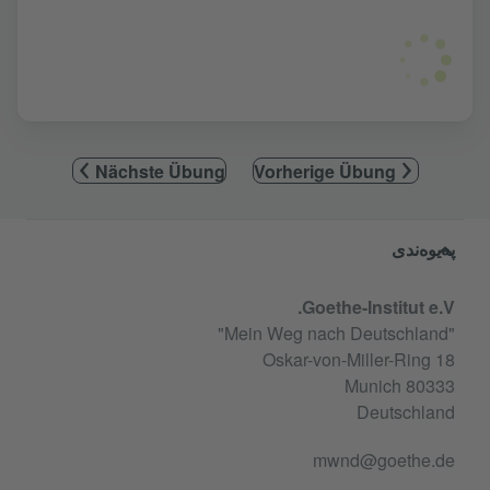
Nächste Übung
Vorherige Übung
Service- und Informationsbereic
پەیوەندی
Goethe-Institut e.V.
"Mein Weg nach Deutschland"
Oskar-von-Miller-Ring 18
80333 Munich
Deutschland
mwnd@goethe.de