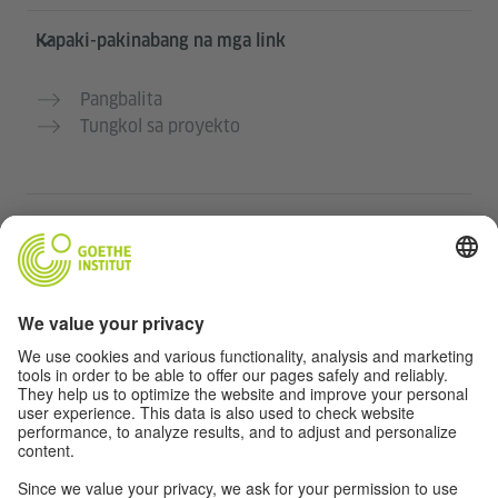
Kapaki-pakinabang na mga link
Pangbalita
Tungkol sa proyekto
Karagdagang mga website
Community “Deutsch für dich”
Magpraktis ng German nang libre
Mga kursong Aleman ng Goethe-Institut
Portal para sa mga guro “Deutschstunde”
Pribasiya at Pag-accessibilidad