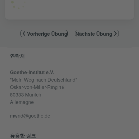
Vorherige Übung
Nächste Übung
Service- und Informationsbereich
연락처
Goethe-Institut e.V.
"Mein Weg nach Deutschland"
Oskar-von-Miller-Ring 18
80333 Munich
Allemagne
mwnd@goethe.de
유용한 링크