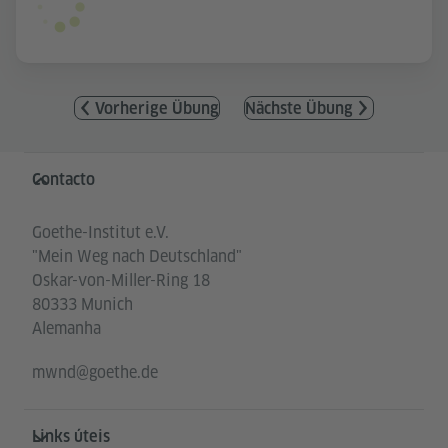
Vorherige Übung
Nächste Übung
Service- und Informationsbereich
Contacto
Goethe-Institut e.V.
"Mein Weg nach Deutschland"
Oskar-von-Miller-Ring 18
80333 Munich
Alemanha
mwnd@goethe.de
Links úteis