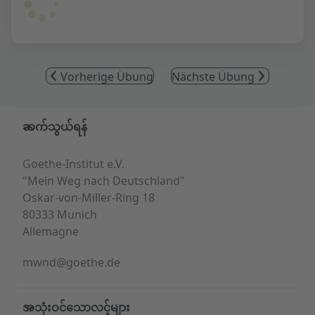
Vorherige Übung
Nächste Übung
Service- und Informationsbereich
ဆက်သွယ်ရန်
Goethe-Institut e.V.
"Mein Weg nach Deutschland"
Oskar-von-Miller-Ring 18
80333 Munich
Allemagne
mwnd@goethe.de
အသုံးဝင်သောလင့်များ