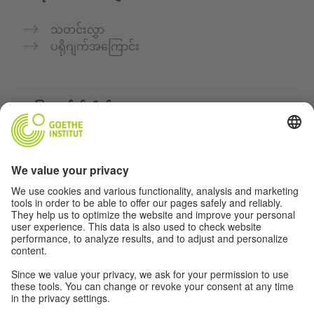
သတင်းလွှာ
ပရိုဂျက်အကြောင်း
အခြားဝက်ဘ်ဆိုက်များ
„Deutsch für dich“ ကွန်မြူနတီ
ဂျာမန်ဘာသာစကားကို အခမဲ့ လေ့ကျင့်ပါ
Goethe-Institut ၏ ဂျာမန်ဘာသာသင်တန်းများ
ဆရာများအတွက်ပေါ်တယ် "Deutschstunde"
ကိုယ်ရေးအချက်အလက်နှင့် ဝင်ရောက်နိုင်မှု
ကိုယ်ရေးလုံခြုံမှုသတ်မှတ်ချက်များ
အတားအဆီးကင်းသောဝင်ရောက်မှု