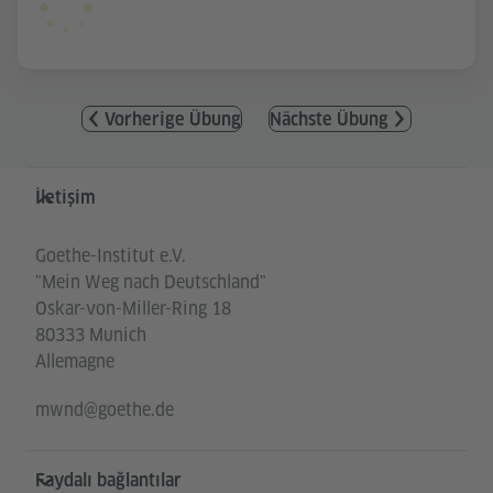
Vorherige Übung
Nächste Übung
Service- und Informationsbereich
İletişim
Goethe-Institut e.V.
"Mein Weg nach Deutschland"
Oskar-von-Miller-Ring 18
80333 Munich
Allemagne
mwnd@goethe.de
Faydalı bağlantılar