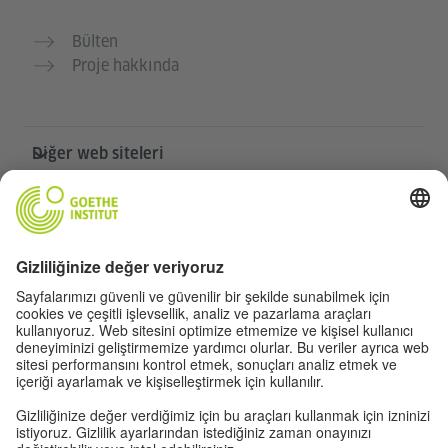
Bülten
Proje hakkında
Diğer web siteleri
Community „Deutsch für dich“
Ücretsiz Almanca pratiği yapın
Goethe-Institut’in Almanca kursları
Öğretmen portalı “Deutschstunde”
Gizlilik ve erişilebilirlik
Gizlilik ayarları
Erişilebilirlik