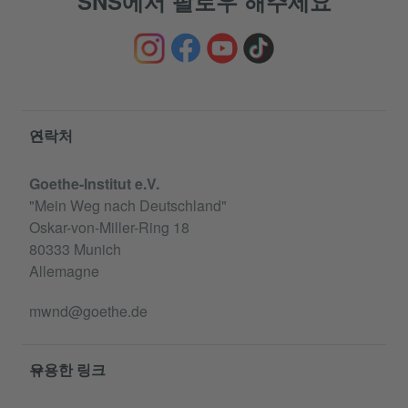
SNS에서 팔로우 해주세요
Service- und Informationsbereich
연락처
Goethe-Institut e.V.
"Mein Weg nach Deutschland"
Oskar-von-Miller-Ring 18
80333 Munich
Allemagne
mwnd@goethe.de
유용한 링크