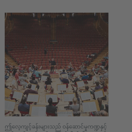
Goethe-Institut/Bernhard Ludewig
ဤလေ့ကျင့်ခန်းများသည် ဝန်ဆောင်မှုကဏ္ဍနှင့်