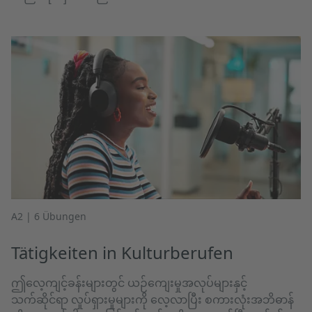
A2 | 6 Übungen
Tätigkeiten in Kulturberufen
ဤလေ့ကျင့်ခန်းများတွင် ယဉ်ကျေးမှုအလုပ်များနှင့်
သက်ဆိုင်ရာ လှုပ်ရှားမှုများကို လေ့လာပြီး စကားလုံးအဘိဓာန်