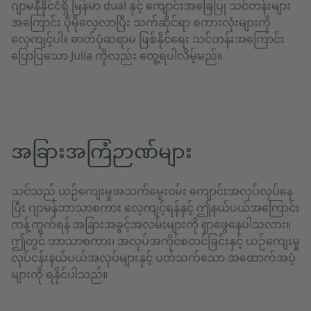
ဂျာမနီနိုင်ငံရှိ မြန်မာ dual နှင့် ကျောင်းအခြေပြု သင်တန်းများ
အကြောင်း ပိုမိုလေ့လာပြီး သက်ဆိုင်ရာ စကားလုံးများကို
လေ့ကျင့်ပါ။ ဓာတ်ပုံဆရာမ ဖြစ်နိုင်ရေး သင်တန်းအကြောင်း
ပြောပြသော Julia ကိုလည်း တွေ့ရပါလိမ့်မည်။
အခြားအကြံဉာဏ်များ
သင်သည် ယဉ်ကျေးမှုအသက်မွေး၀မ်း ကျောင်းအလုပ်လုပ်နေ
ပြီး ဂျာမန်ဘာသာစကား လေ့ကျင့်ရန်နှင့် ဤနယ်ပယ်အကြောင်း
ကန့်ကွက်ရန် အခြားအခွင့်အလမ်းများကို ရှာဖွေနေပါသလား။
ဤတွင် ဘာသာစကား၊ အလုပ်အကိုင်စတင်ခြင်းနှင့် ယဉ်ကျေးမှု
လုပ်ငန်းနယ်ပယ်အလုပ်များနှင့် ပတ်သက်သော အထောက်အပံ့
များကို ရနိုင်ပါသည်။