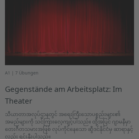
A1 | 7 Übungen
Gegenstände am Arbeitsplatz: Im
Theater
သီယာတာအလုပ်ဌာနတွင် အရေးကြီးသောပစ္စည်းများ၏
အမည်များကို သင်ကြားလေ့ကျင့်ပါသည်။ ထို့အပြင် ဂျာမနီမှာ
တေးဂီတသမားအဖြစ် လုပ်ကိုင်နေသော ဆွီဒင်နိုင်ငံမှ ဆာရာနှင့်
လည်း ရင်းနှီးပါသည်။