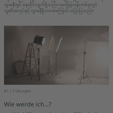
ဂျာမနီတွင် နေထိုင်လျက်ရှိသည်။ မေးမြန်းခန်းတစ်ခုတွင်
သူ၏အလုပ်နှင့် ဂျာမနီရှိဘဝအကြောင်း ပြောပြသည်။
B1 | 7 Übungen
Wie werde ich...?