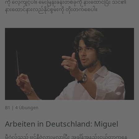
ကို လေ့ကျင့်ပါ။ မေးမြန်းခန်းတစ်ခုကို နားထောင်ပြီး သင်၏
နားထောင်နားလည်နိုင်စွမ်းကို တိုးတက်စေပါ။
B1 | 4 Übungen
Arbeiten in Deutschland: Miguel
မီဂွဲလ်သည် ဗင်နီဇွဲလားမှလာပြီး အချိန်အနည်းငယ်တာကနေ