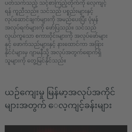
ပတ်သက်သည့် သင့်စာကြည့်တိုက်ကို လေ့ကျင့်
ရန် ကူညီသည်။ သင်သည် ပစ္စည်းများနှင့်
လုပ်ဆောင်ချက်များကို အမည်ပေးပြီး ပုံမှန်
အလုပ်ရက်များကို ဖော်ပြသည်။ သင်သည်
လွယ်ကူသော စကားဝိုင်းများကို အလုပ်ဖော်များ
နှင့် ဖောက်သည်များနှင့် နားထောင်ကာ အခြား
နိုင်ငံများမှ ဂျာမနီသို့ အလုပ်အတွက်ရောက်ရှိ
သူများကို တွေ့မြင်နိုင်သည်။
ယဉ်ကျေးမှု မြန်မာ့အလုပ်အကိုင်
များအတွက် ေလ့ကျင့်ခန်းများ