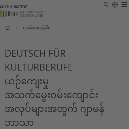
ပင်မစာမျက်နှာ
ဂျာမန်လေ့ကျင့်ပါ။
DEUTSCH FÜR
KULTURBERUFE
ယဉ်ကျေးမှု
အသက်မွေးဝမ်းကျောင်း
အလုပ်များအတွက် ဂျာမန်
ဘာသာ