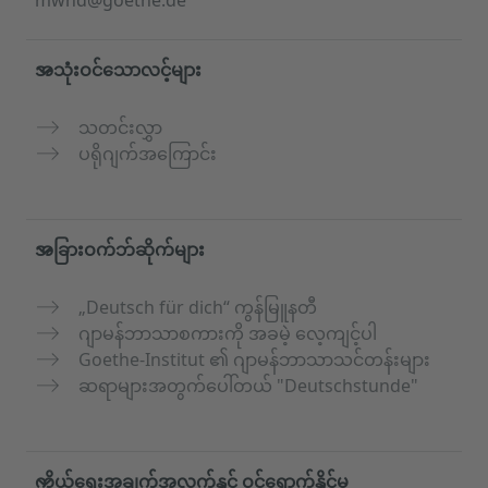
mwnd@goethe.de
အသုံးဝင်သောလင့်များ
သတင်းလွှာ
ပရိုဂျက်အကြောင်း
အခြားဝက်ဘ်ဆိုက်များ
„Deutsch für dich“ ကွန်မြူနတီ
ဂျာမန်ဘာသာစကားကို အခမဲ့ လေ့ကျင့်ပါ
Goethe-Institut ၏ ဂျာမန်ဘာသာသင်တန်းများ
ဆရာများအတွက်ပေါ်တယ် "Deutschstunde"
ကိုယ်ရေးအချက်အလက်နှင့် ဝင်ရောက်နိုင်မှု