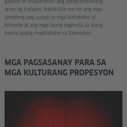
gawain at inilalarawan ang pangkaraniwang
araw ng trabaho. Nakikilala mo rin ang mga
simpleng pag‑uusap sa mga katrabaho at
kliyente at ang mga taong nagmula sa ibang
bansa upang magtrabaho sa Alemanya.
MGA PAGSASANAY PARA SA
MGA KULTURANG PROPESYON