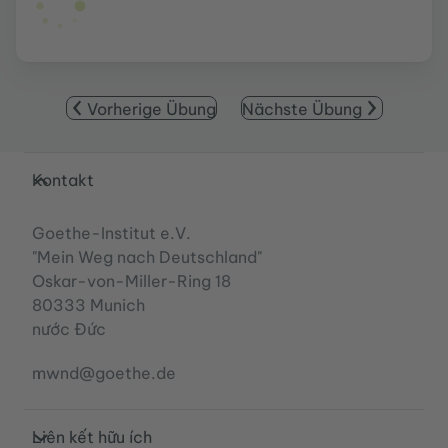
Vorherige Übung
Nächste Übung
Service- und Informationsbereich
Kontakt
Goethe-Institut e.V.
"Mein Weg nach Deutschland"
Oskar-von-Miller-Ring 18
80333 Munich
nước Đức
mwnd@goethe.de
Liên kết hữu ích