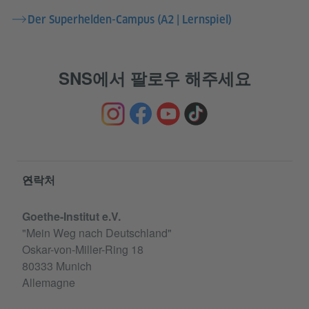
Der Superhelden-Campus (A2 | Lernspiel)
SNS에서 팔로우 해주세요
Service- und Informationsbereich
연락처
Goethe-Institut e.V.
"Mein Weg nach Deutschland"
Oskar-von-Miller-Ring 18
80333 Munich
Allemagne