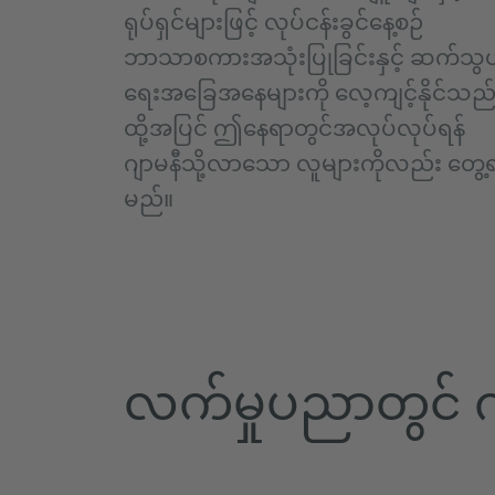
ရုပ်ရှင်များဖြင့် လုပ်ငန်းခွင်နေ့စဉ်
ဘာသာစကားအသုံးပြုခြင်းနှင့် ဆက်သွ
ရေးအခြေအနေများကို လေ့ကျင့်နိုင်သည
ထို့အပြင် ဤနေရာတွင်အလုပ်လုပ်ရန်
ဂျာမနီသို့လာသော လူများကိုလည်း တွေ့
မည်။
လက်မှုပညာတွင် ဂ