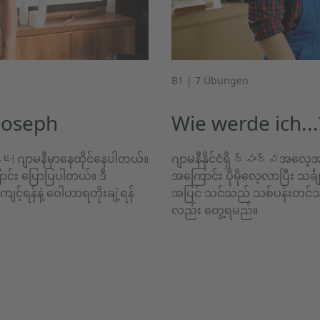
B1 | 7 Übungen
 Joseph
Wie werde ich...
터 ဂျာမနီမှာနေထိုင်နေပါတယ်။
ဂျာမနီနိုင်ငံရှိ ద్వంద్వအလေ
ာင်း ပြောပြပါတယ်။ ဒီ
အကြောင်း ပိုမိုလေ့လာပြီး သင်္
့်ရန်နဲ့ ဝေါဟာရတိုးချဲ့ရန်
အပြင် သင်သည် သစ်ပန်းတင်သမ
လည်း တွေ့ရမည်။