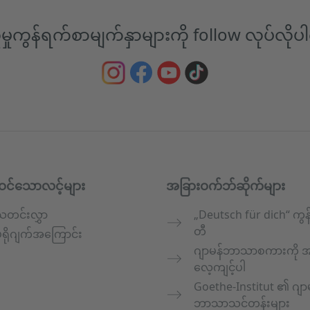
မှုကွန်ရက်စာမျက်နှာများကို follow လုပ်လို
ဝင်သောလင့်များ
အခြားဝက်ဘ်ဆိုက်များ
သတင်းလွှာ
„Deutsch für dich“ ကွန
တီ
ရိုဂျက်အကြောင်း
ဂျာမန်ဘာသာစကားကို အ
လေ့ကျင့်ပါ
Goethe-Institut ၏ ဂျာ
ဘာသာသင်တန်းများ