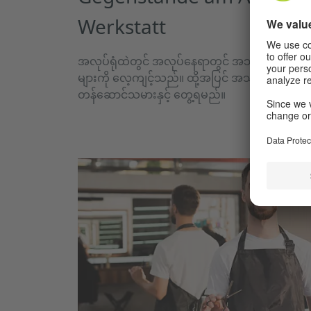
Werkstatt
အလုပ်ရုံထဲတွင် အလုပ်နေရာတွင် အသုံးပြုသော 
များကို လေ့ကျင့်သည်။ ထို့အပြင် အသီးသီးက မှတ
တန်ဆောင်သမားနှင့် တွေ့ရမည်။