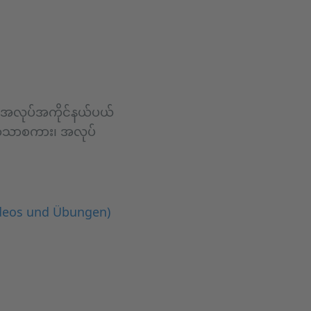
 ဤအလုပ်အကိုင်နယ်ပယ်
 ဘာသာစကား၊ အလုပ်
ideos und Übungen)