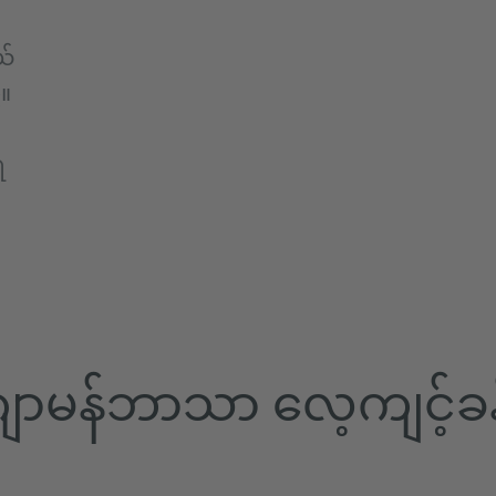
ယ်
်။
ရ
ျာမန်ဘာသာ လေ့ကျင့်ခန