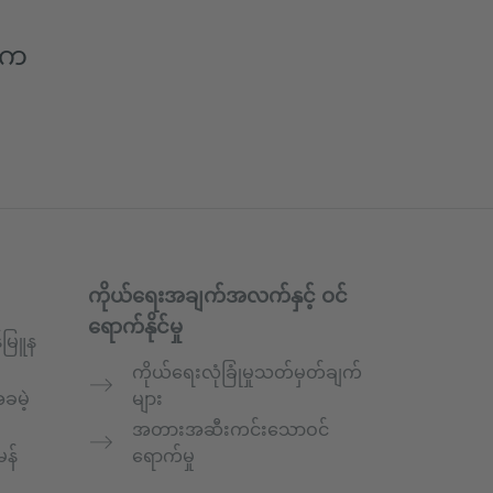
ပါက
ကိုယ်ရေးအချက်အလက်နှင့် ဝင်
ရောက်နိုင်မှု
်မြူန
ကိုယ်ရေးလုံခြုံမှုသတ်မှတ်ချက်
ခမဲ့
များ
အတားအဆီးကင်းသောဝင်
မန်
ရောက်မှု