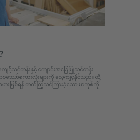
?
့အကျင့်သင်တန်းနှင့် ကျောင်းအခြေပြုသင်တန်း
ချာဗဿော်စကားလုံးများကို လေ့ကျင့်နိုင်သည်။ ထို့
ားဖြစ်ရန် တက်ကြွသင်ကြားခဲ့သော မာကုစ်ကို