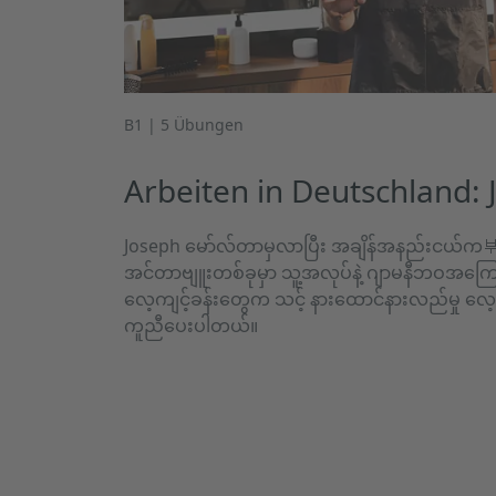
B1 | 5 Übungen
Arbeiten in Deutschland:
Joseph မော်လ်တာမှလာပြီး အချိန်အနည်းငယ်က부
အင်တာဗျူးတစ်ခုမှာ သူ့အလုပ်နဲ့ ဂျာမနီဘဝအကြေ
လေ့ကျင့်ခန်းတွေက သင့် နားထောင်နားလည်မှု လေ့ကျင
ကူညီပေးပါတယ်။