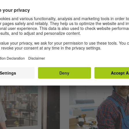
ဤလေ့ကျင့်ခန်းများတွင် လက်
လေ့လာပြီး ဝေါဟာရများကို လေ့က
အရေးကြီးပစ္စည်းများ၏အမည်
လည်း သိလာပြီး “ဘားလင်းနား
်တမ်းတင်သူ မာကို၊ တေး
မည်။