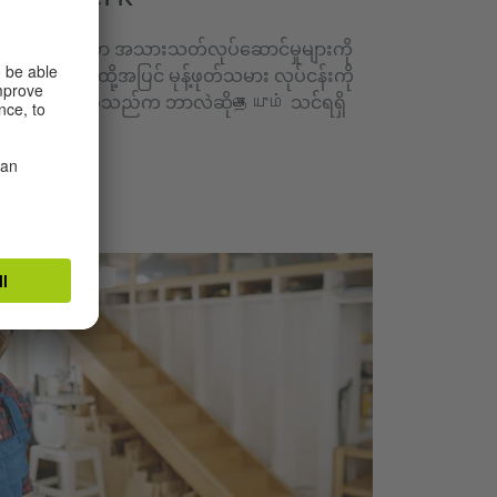
မှုပညာ၌ရှိသော အသားသတ်လုပ်ဆောင်မှုများကို
ျင့်သည်။ ထို့အပြင် မုန့်ဖုတ်သမား လုပ်ငန်းကို
 ပန်းကေး” ဆိုသည်က ဘာလဲဆိုதையும் သင်ရရှိ