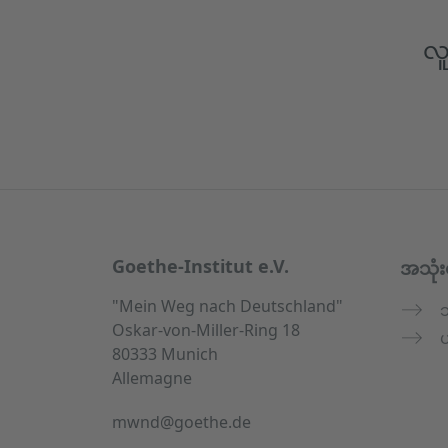
လူ
Service- und Informationsbereich
Goethe-Institut e.V.
အသုံး
"Mein Weg nach Deutschland"
Oskar-von-Miller-Ring 18
ပ
80333 Munich
Allemagne
mwnd@goethe.de