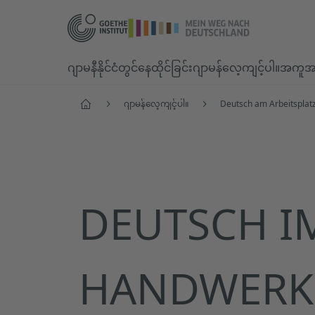
ဂျာမနီနိုင်ငံတွင်နေထိုင်ခြင်း
ဂျာမန်လေ့ကျင့်ပါ။
အကူအည
ပင်မစာမျက်နှာ
ဂျာမန်လေ့ကျင့်ပါ။
Deutsch am Arbeitsplat
DEUTSCH I
HANDWERK