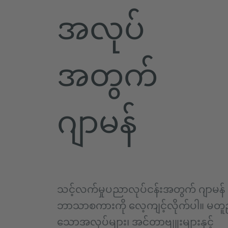
အလုပ်
အတွက်
ဂျာမန်
သင့်လက်မှုပညာလုပ်ငန်းအတွက် ဂျာမန်
ဘာသာစကားကို လေ့ကျင့်လိုက်ပါ။ မတူ
သောအလုပ်များ၊ အင်တာဗျူးများနှင့်