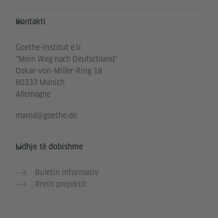
Service- und Informationsbereich
Kontakti
Goethe-Institut e.V.
"Mein Weg nach Deutschland"
Oskar-von-Miller-Ring 18
80333 Munich
Allemagne
mwnd@goethe.de
Lidhje të dobishme
Buletin informativ
Rreth projektit