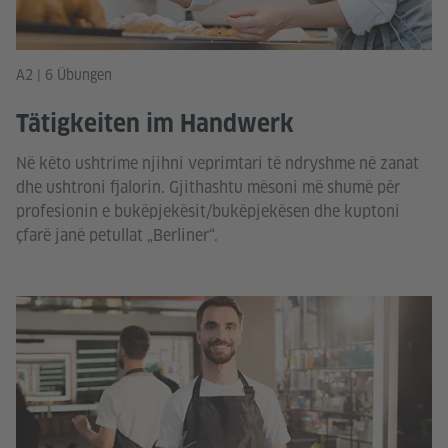
A2 | 6 Übungen
Tätigkeiten im Handwerk
Në këto ushtrime njihni veprimtari të ndryshme në zanat
dhe ushtroni fjalorin. Gjithashtu mësoni më shumë për
profesionin e bukëpjekësit/bukëpjekësen dhe kuptoni
çfarë janë petullat „Berliner“.