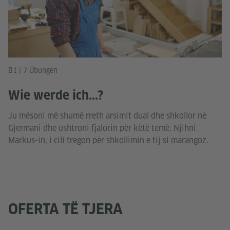
B1 | 7 Übungen
Wie werde ich...?
Ju mësoni më shumë rreth arsimit dual dhe shkollor në
Gjermani dhe ushtroni fjalorin për këtë temë. Njihni
Markus-in, i cili tregon për shkollimin e tij si marangoz.
OFERTA TË TJERA