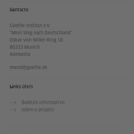
Service- und Informationsbereich
Contacto
Goethe-Institut e.V.
"Mein Weg nach Deutschland"
Oskar-von-Miller-Ring 18
80333 Munich
Alemanha
mwnd@goethe.de
Links úteis
Boletim informativo
sobre o projeto