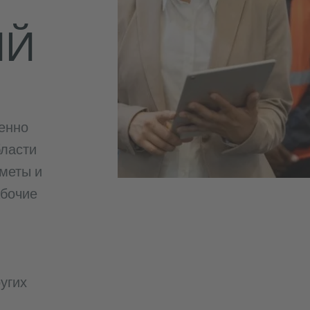
ИЙ
енно
бласти
дметы и
абочие
угих