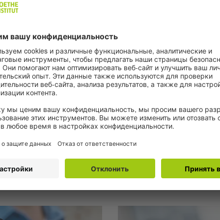
A1 | 4 Übungen
atz
Berufe
фессии? Вы упражняетесь в
Существует много разных п
то делают в этих
о том, как они называются.