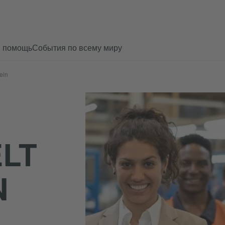
и помощь
События по всему миру
ein
LT
N