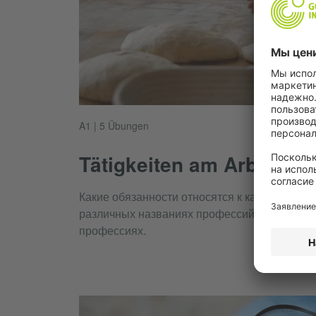
A1 | 5 Übungen
Tätigkeiten am Arbeitspl
Какие обязанности относятся к каждой про
различных названиях профессий и узнаёте, ч
профессиях.