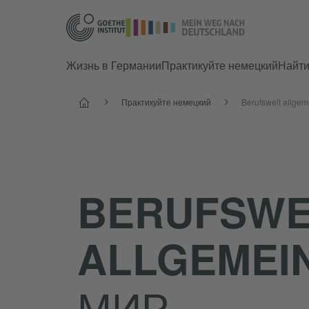
Жизнь в Германии
Практикуйте немецкий
Найт
Старт
Практикуйте немецкий
Berufswelt allgem
BERUFSWE
ALLGEMEI
МИР