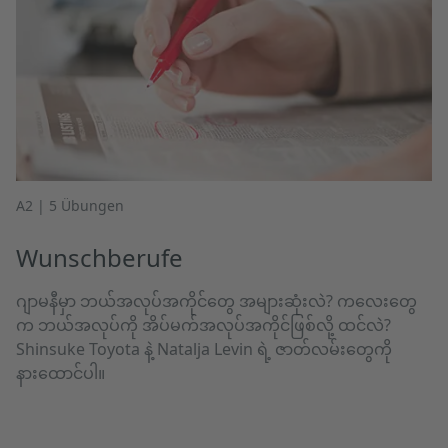
A2 | 5 Übungen
Wunschberufe
ဂျာမနီမှာ ဘယ်အလုပ်အကိုင်တွေ အများဆုံးလဲ? ကလေးတွေ
က ဘယ်အလုပ်ကို အိပ်မက်အလုပ်အကိုင်ဖြစ်လို့ ထင်လဲ?
Shinsuke Toyota နဲ့ Natalja Levin ရဲ့ ဇာတ်လမ်းတွေကို
နားထောင်ပါ။