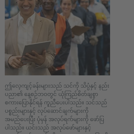
ဤလေ့ကျင့်ခန်းများသည် သင်ကို သိပ္ပံနှင့် နည်း
ပညာ၏ နေ့စဉ်ဘဝတွင် ယုံကြည်စိတ်ချစွာ
စကားပြောနိုင်ရန် ကူညီပေးပါသည်။ သင်သည်
ပစ္စည်းများနှင့် လုပ်ဆောင်ချက်များကို
အမည်ပေးပြီး ပုံမှန် အလုပ်ရက်များကို ဖော်ပြ
ပါသည်။ ယင်းသည် အလုပ်ဖော်များနှင့်