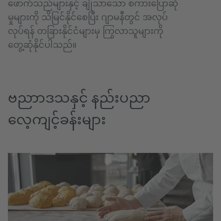
ဖောက်သည်များနှင့် ချိုသာသော စကားပြောဆို
မှုများကို သိမြင်နိုင်စေပြီး ဂျာမနီတွင် အလုပ်
လုပ်ရန် တခြားနိုင်ငံများမှ ကြွလာသူများကို
တွေ့ဆုံနိုင်ပါသည်။
ဗညာာဒသနှင့် နည်းပညာ
လေ့ကျင့်ခန်းများ