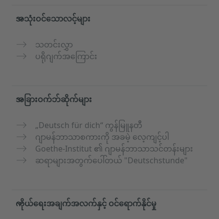
အသုံးဝင်သောလင့်များ
သတင်းလွှာ
ပရိုဂျက်အကြောင်း
အခြားဝက်ဘ်ဆိုက်များ
„Deutsch für dich“ ကွန်မြူနတီ
ဂျာမန်ဘာသာစကားကို အခမဲ့ လေ့ကျင့်ပါ
Goethe-Institut ၏ ဂျာမန်ဘာသာသင်တန်းများ
ဆရာများအတွက်ပေါ်တယ် "Deutschstunde"
ကိုယ်ရေးအချက်အလက်နှင့် ဝင်ရောက်နိုင်မှု