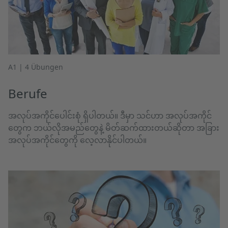
A1 | 4 Übungen
Berufe
အလုပ်အကိုင်ပေါင်းစုံ ရှိပါတယ်။ ဒီမှာ သင်ဟာ အလုပ်အကိုင်
တွေက ဘယ်လိုအမည်တွေနဲ့ မိတ်ဆက်ထားတယ်ဆိုတာ အခြား
အလုပ်အကိုင်တွေကို လေ့လာနိုင်ပါတယ်။