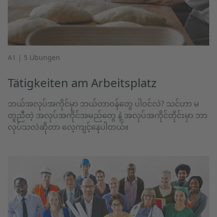
A1 | 5 Übungen
Tätigkeiten am Arbeitsplatz
ဘယ်အလုပ်အကိုင်မှာ ဘယ်တာဝန်တွေ ပါဝင်လဲ? သင်ဟာ မ
တူညီတဲ့ အလုပ်အကိုင်အမည်တွေ နဲ့ အလုပ်အကိုင်တိုင်းမှာ ဘာ
လုပ်သလဲဆိုတာ လေ့ကျင့်နေပါတယ်။