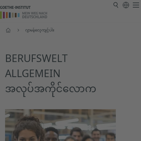
ပင်မစာမျက်နှာ
ဂျာမန်လေ့ကျင့်ပါ။
BERUFSWELT
ALLGEMEIN
အလုပ်အကိုင်လောက