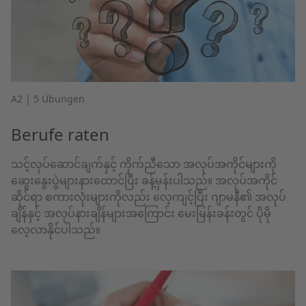
A2 | 5 Übungen
Berufe raten
သင့်လုပ်ဆောင်ချက်နှင့် ကိုက်ညီသော အလုပ်အကိုင်များကို
ဆွေးနွေးပွဲများနားထောင်ပြီး ခန့်မှန်းပါသည်။ အလုပ်အကိုင်
ဆိုင်ရာ စကားလုံးများကိုလည်း လေ့ကျင့်ပြီး ဂျာမနီ၏ အလုပ်
ချိန်နှင့် အလုပ်နားချိန်များအကြောင်း မေးမြန်းခန်းတွင် ပိုမို
လေ့လာနိုင်ပါသည်။