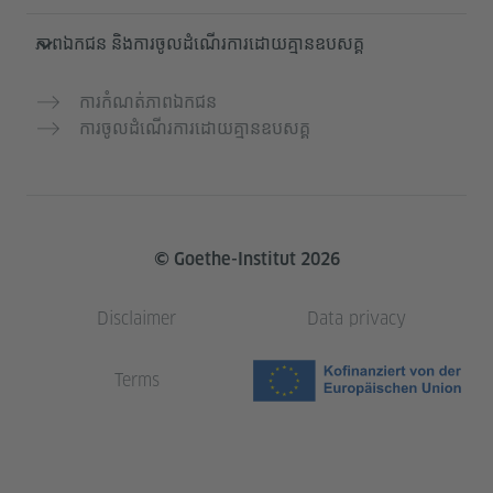
ភាពឯកជន និងការចូលដំណើរការដោយគ្មានឧបសគ្គ
ការកំណត់ភាពឯកជន
ការចូលដំណើរការដោយគ្មានឧបសគ្គ
© Goethe-Institut 2026
Disclaimer
Data privacy
Terms