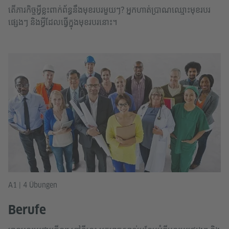
តើភារកិច្ចអ្វីខ្លះពាក់ព័ន្ធនឹងមុខរបរមួយៗ? អ្នកហាត់ប្រាណឈ្មោះមុខរបរ
ផ្សេងៗ និងអ្វីដែលធ្វើក្នុងមុខរបរនោះ។
A1 | 4 Übungen
Berufe