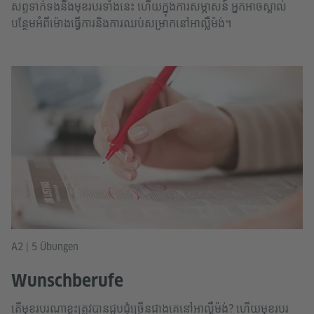
សព្ទទាក់ទងនឹងមុខរបរទាំងនេះ ហើយក្នុងការសម្ភាសន៍ អ្នកអាចស្គាល់
បន្ថែមអំពីម៉ោងធ្វើការនិងការឈប់សម្រាកនៅអាល្លឺម៉ង់។
A2 | 5 Übungen
Wunschberufe
តើមុខរបរណាខ្លះត្រូវបានជួបជុំច្រើនជាងគេនៅអាល្លឺម៉ង់? ហើយមុខរបរ