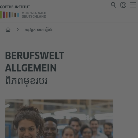
Start
អនុវត្តភាសាអាឡឺម៉ង់
BERUFSWELT
ALLGEMEIN
ពិភពមុខរបរ