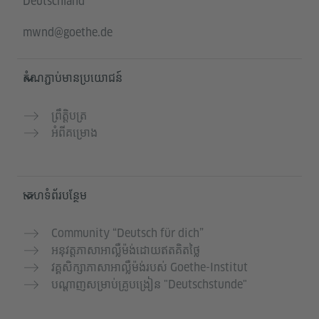
Deutschland
mwnd@goethe.de
តំណភ្ជាប់មានប្រយោជន៍
ព្រឹត្តិបត្រ
អំពីគម្រោង
គេហទំព័របន្ថែម
Community “Deutsch für dich”
អនុវត្តភាសាអាល្លឺម៉ង់ដោយឥតគិតថ្លៃ
វគ្គសិក្សាភាសាអាល្លឺម៉ង់របស់ Goethe-Institut
បណ្តាញសម្រាប់គ្រូបង្រៀន "Deutschstunde"