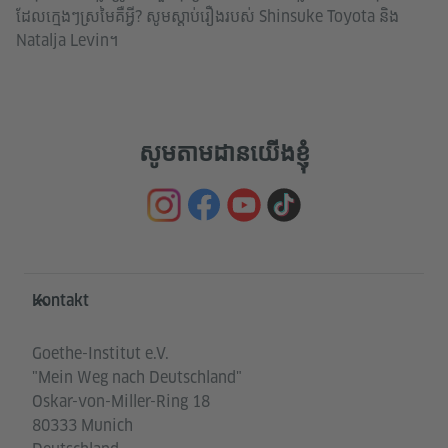
ដែលក្មេងៗស្រមៃគឺអ្វី? សូមស្តាប់រឿងរបស់ Shinsuke Toyota និង
Natalja Levin។
សូមតាមដានយើងខ្ញុំ
Service- und Informationsbereich
Kontakt
Goethe-Institut e.V.
"Mein Weg nach Deutschland"
Oskar-von-Miller-Ring 18
80333 Munich