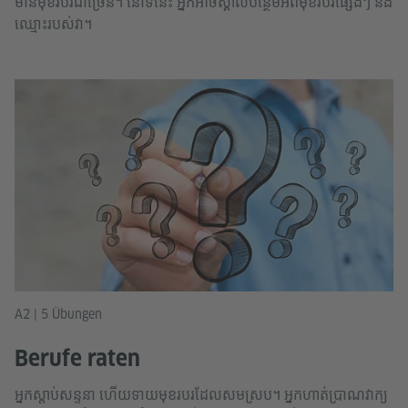
មានមុខរបរជាច្រើន។ នៅទីនេះ អ្នកអាចស្គាល់បន្ថែមអំពីមុខរបរផ្សេងៗ និង
ឈ្មោះរបស់វា។
A2 | 5 Übungen
Berufe raten
អ្នកស្តាប់សន្ទនា ហើយទាយមុខរបរដែលសមស្រប។ អ្នកហាត់ប្រាណវាក្យ