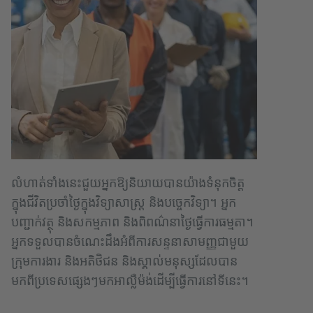
លំហាត់ទាំងនេះជួយអ្នកឱ្យនិយាយបានយ៉ាងទំនុកចិត្ត
ក្នុងជីវិតប្រចាំថ្ងៃក្នុងវិទ្យាសាស្ត្រ និងបច្ចេកវិទ្យា។ អ្នក
បញ្ជាក់វត្ថុ និងសកម្មភាព និងពិពណ៌នាថ្ងៃធ្វើការធម្មតា។
អ្នកទទួលបានចំណេះដឹងអំពីការសន្ទនាសាមញ្ញជាមួយ
ក្រុមការងារ និងអតិថិជន និងស្គាល់មនុស្សដែលបាន
មកពីប្រទេសផ្សេងៗមកអាល្លឺម៉ង់ដើម្បីធ្វើការនៅទីនេះ។