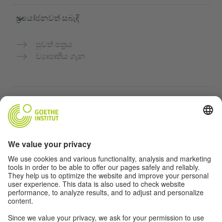
ප්‍රයෝජනවත් සබැඳි
පුවත් පත්‍රය
ව්‍යාපෘතිය ගැන
තවත් වෙබ්අඩවි
Community “Deutsch für dich”
ජර්මන් භාෂාව නොමිලේ පුහුණු කරන්න
ගෝතේ ආයතනයේ ජර්මන් භාෂා පාඨමාලා
ගුරුවරුන් සඳහා පෝර්ටලය "Deutschstunde"
රහස්‍යතා සහ ප්‍රවේශය