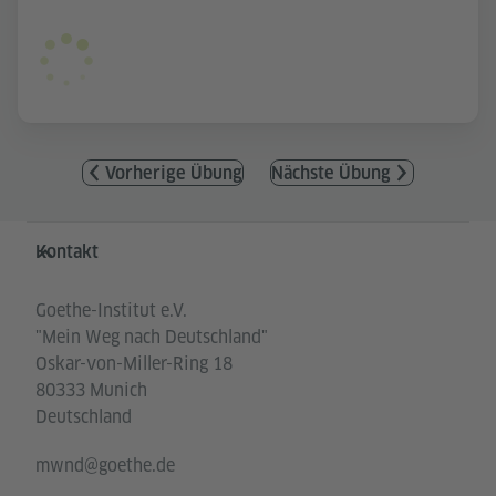
Vorherige Übung
Nächste Übung
Service- und Informationsbereich
Kontakt
Goethe-Institut e.V.
"Mein Weg nach Deutschland"
Oskar-von-Miller-Ring 18
80333 Munich
Deutschland
mwnd@goethe.de