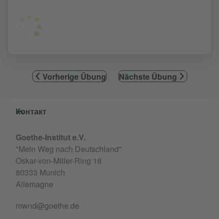
Vorherige Übung
Nächste Übung
Service- und Informationsbereich
Контакт
Goethe-Institut e.V.
"Mein Weg nach Deutschland"
Oskar-von-Miller-Ring 18
80333 Munich
Allemagne
mwnd@goethe.de