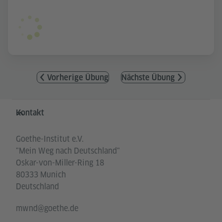
Vorherige Übung
Nächste Übung
Service- und Informationsbereich
Kontakt
Goethe-Institut e.V.
"Mein Weg nach Deutschland"
Oskar-von-Miller-Ring 18
80333 Munich
Deutschland
mwnd@goethe.de