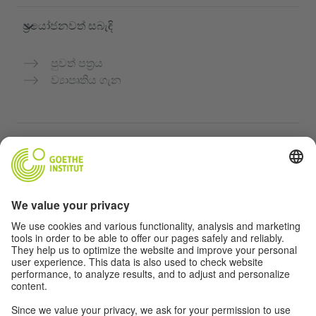
ප්‍රයෝජනවත් සබැඳි
පුවත් පත්‍රය
ව්‍යාපෘතිය ගැන
තවත් වෙබ්අඩවි
Community “Deutsch für dich”
ජර්මන් භාෂාව නොමිලේ පුහුණු කරන්න
ගෝතේ ආයතනයේ ජර්මන් භාෂා පාඨමාලා
ගුරුවරුන් සඳහා පෝර්ටලය "Deutschstunde"
රහස්‍යතා සහ ප්‍රවේශය