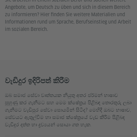
Angebote, um Deutsch zu üben und sich in diesem Bereich
zu informieren? Hier finden Sie weitere Materialien und
Informationen rund um Sprache, Berufseinstieg und Arbeit
im sozialen Bereich.
වැඩිදුර ඉදිරිපත් කිරීම
ඔබ සමාජ සේවා වෘත්තයක නියුතු අතර ජර්මන් භාෂාව
පුහුණු කර ගැනීමට සහ මෙම ක්ෂේත්‍රය පිළිබඳ තොරතුරු ලබා
ගැනීමට වැඩිපුර සේවා සොයමින් සිටීද? මෙහිදී ඔබට භාෂාව,
සේවයට ඇතුල්වීම හා සමාජ ක්ෂේත්‍රයේ වැඩ කිරීම පිළිබඳ
වැඩිදුර දත්ත හා ද්‍රව්‍යයන් සොයා ගත හැක.