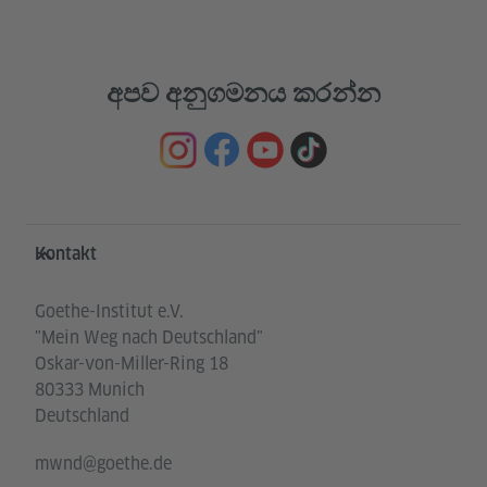
අපව අනුගමනය කරන්න
Service- und Informationsbereich
Kontakt
Goethe-Institut e.V.
"Mein Weg nach Deutschland"
Oskar-von-Miller-Ring 18
80333 Munich
Deutschland
mwnd@goethe.de