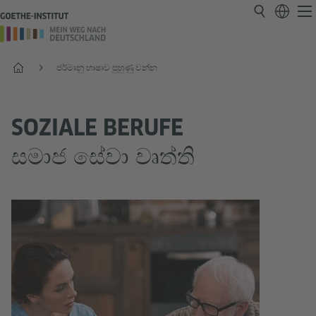
ආරම්භය
ජර්මානු භාෂාව පුහුණු වන්න
SOZIALE BERUFE
සමාජ සේවා වෘත්ති