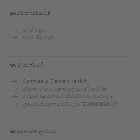
ප්‍රයෝජනවත් සබැඳි
පුවත් පත්‍රය
ව්‍යාපෘතිය ගැන
තවත් වෙබ්අඩවි
Community “Deutsch für dich”
ජර්මන් භාෂාව නොමිලේ පුහුණු කරන්න
ගෝතේ ආයතනයේ ජර්මන් භාෂා පාඨමාලා
ගුරුවරුන් සඳහා පෝර්ටලය "Deutschstunde"
රහස්‍යතා සහ ප්‍රවේශය