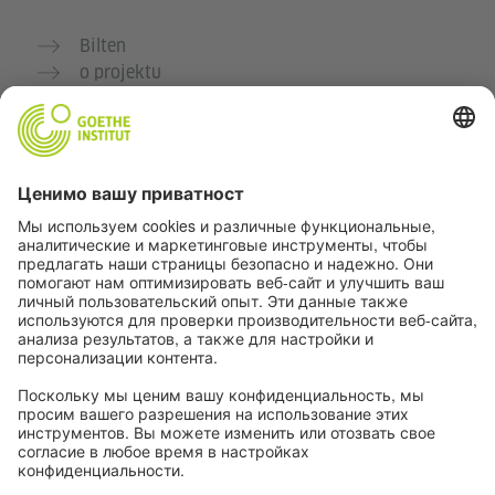
Bilten
o projektu
Dodatne veb stranice
Zajednica „Deutsch für dich“
Vežbajte nemački besplatno
Kurse nemačkog jezika Goethe-Instituta
Portal za nastavnike „Deutschstunde“
Privatnost i pristupačnost
Podešavanja privatnosti
Pristupačnost