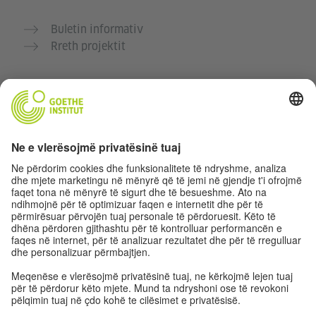
Buletin informativ
Rreth projektit
Faqe të tjera interneti
Komuniteti “Gjermanisht për ty”
Ushtro gjermanisht falas
Kurse gjermanisht të Goethe-Institutit
Portali për mësuesit „Deutschstunde“
Privatësia dhe Qasja pa pengesa
Rregullimet e sferës private
Qasja pa pengesa