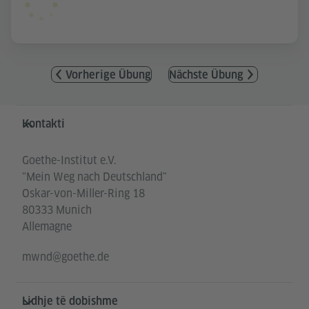
Vorherige Übung
Nächste Übung
Service- und Informationsbereich
Kontakti
Goethe-Institut e.V.
"Mein Weg nach Deutschland"
Oskar-von-Miller-Ring 18
80333 Munich
Allemagne
mwnd@goethe.de
Lidhje të dobishme