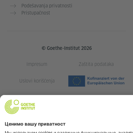
Podešavanja privatnosti
Pristupačnost
© Goethe-Institut 2026
Impresum
Zaštita podataka
Uslovi korišćenja