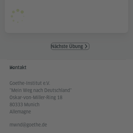
Nächste Übung
Service- und Informationsbereich
Kontakt
Goethe-Institut e.V.
"Mein Weg nach Deutschland"
Oskar-von-Miller-Ring 18
80333 Munich
Allemagne
mwnd@goethe.de