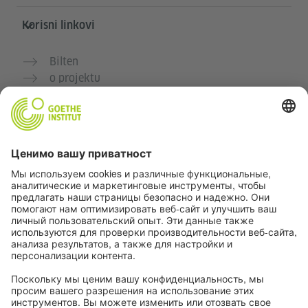
Korisni linkovi
Bilten
o projektu
Dodatne veb stranice
Zajednica „Deutsch für dich“
Vežbajte nemački besplatno
Kurse nemačkog jezika Goethe-Instituta
Portal za nastavnike „Deutschstunde“
Privatnost i pristupačnost