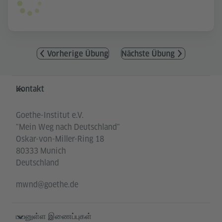
Vorherige Übung
Nächste Übung
Service- und Informationsbereich
Kontakt
Goethe-Institut e.V.
"Mein Weg nach Deutschland"
Oskar-von-Miller-Ring 18
80333 Munich
Deutschland
mwnd@goethe.de
பயனுள்ள இணைப்புகள்