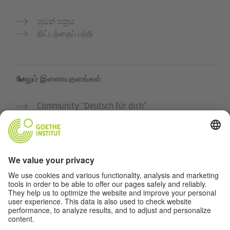
පුවත් පත්‍රය
திட்டத்தைப் பற்றி
மேலும் இணையதளங்கள்
Community “Deutsch für dich”
ஜெர்மன் மொழியை இலவசமாக பயிற்சி செய்யுங்கள்
கோய்த் இன்ஸ்டிடியூட்டின் ஜெர்மன் பாடநெறிகள்
ஆசிரியர் போர்டல் "Deutschstunde"
தனியுரிமை மற்றும் அணுகல் வசதி
தனியுரிமை அமைப்புகள்
அணுகல் வசதி