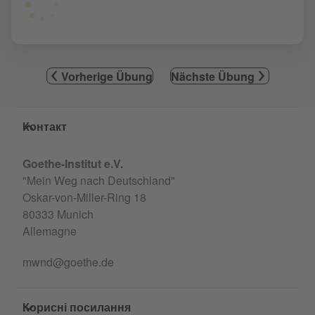
Vorherige Übung
Nächste Übung
Service- und Informationsbereich
Контакт
Goethe-Institut e.V.
"Mein Weg nach Deutschland"
Oskar-von-Miller-Ring 18
80333 Munich
Allemagne
mwnd@goethe.de
Корисні посилання