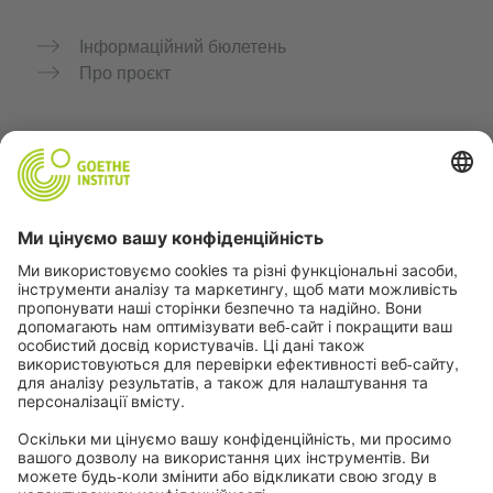
Інформаційний бюлетень
Про проєкт
Додаткові вебсайти
Community “Deutsch für dich”
Практикуйте німецьку безкоштовно
Курси німецької мови Goethe-Institut
Портал для вчителів «Deutschstunde»
Конфіденційність і доступність
Налаштування конфіденційності
Доступність