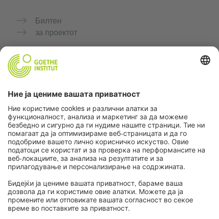
Билтен
за проектот
Дополнителни веб-страници
Заедница „Германски јазик за тебе"
Вежбајте германски бесплатно
Курсеви по германски јазик на Goethe-Institut
Портал за наставници „Deutschstunde“
Приватност и пристапност
Поставки за приватност
Пристапност