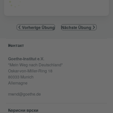
Vorherige Übung
Nächste Übung
Service- und Informationsbereich
Контакт
Goethe-Institut e.V.
"Mein Weg nach Deutschland"
Oskar-von-Miller-Ring 18
80333 Munich
Allemagne
mwnd@goethe.de
Корисни врски