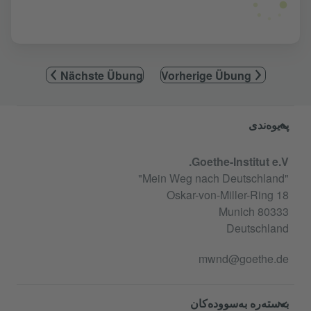
Nächste Übung
Vorherige Übung
Service- und Informationsbereic
پەیوەندی
Goethe-Institut e.V.
"Mein Weg nach Deutschland"
Oskar-von-Miller-Ring 18
80333 Munich
Deutschland
mwnd@goethe.de
بەستەرە بەسوودەکان