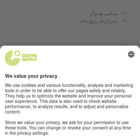
پەیامی هەواڵ
دەربارەی پرۆژەکە
ماڵپەڕە زیاتر
Community Deutsch für dich
فێرکاری زمانی ئەڵمانی بە بەخۆرایی
کۆرسەکانی زمانی ئەڵمانیی Goethe-Institut
پۆرتاڵی مامۆستا "Deutschstunde"
تایبەتمەندی و دەستگەیشتن بە ئاسان
ڕێکخستی پارێزگاری زانیاری نهێنی
دەستگەیشتن بە ئاسان