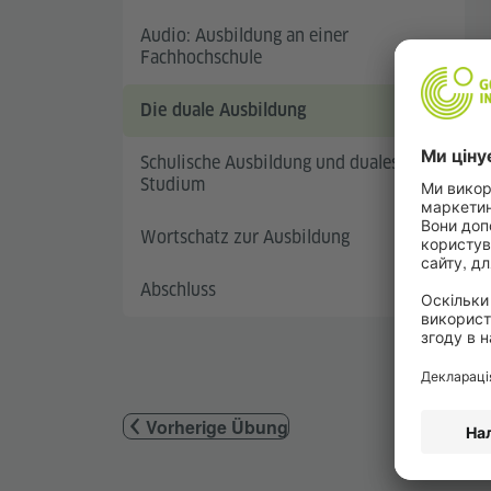
Audio: Ausbildung an einer
Fachhochschule
Die duale Ausbildung
Schulische Ausbildung und duales
Studium
Wortschatz zur Ausbildung
Abschluss
Vorherige Übung