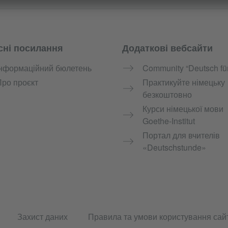
сні посилання
Додаткові вебсайти
Інформаційний бюлетень
Community “Deutsch für
Про проєкт
Практикуйте німецьку
безкоштовно
Курси німецької мови
Goethe-Institut
Портал для вчителів
«Deutschstunde»
Захист даних
Правила та умови користування сай