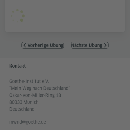
Vorherige Übung
Nächste Übung
Service- und Informationsbereich
Kontakt
Goethe-Institut e.V.
"Mein Weg nach Deutschland"
Oskar-von-Miller-Ring 18
80333 Munich
Deutschland
mwnd@goethe.de