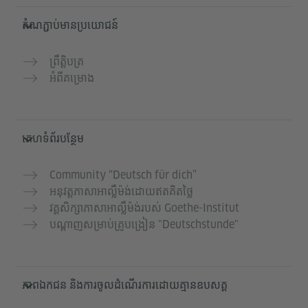
តំណភ្ជាប់មានប្រយោជន៍
ព្រឹត្តិបត្រ
អំពីគម្រោង
គេហទំព័របន្ថែម
Community “Deutsch für dich”
អនុវត្តភាសាអាល្លឺម៉ង់ដោយឥតគិតថ្លៃ
វគ្គសិក្សាភាសាអាល្លឺម៉ង់របស់ Goethe-Institut
បណ្តាញសម្រាប់គ្រូបង្រៀន "Deutschstunde"
ភាពឯកជន និងការចូលដំណើរការដោយគ្មានឧបសគ្គ