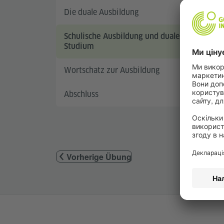
Die duale Ausbildung
Schulische Ausbildung und duales
Studium
Wortschatz zur Ausbildung
Abschluss
Vorherige Übung