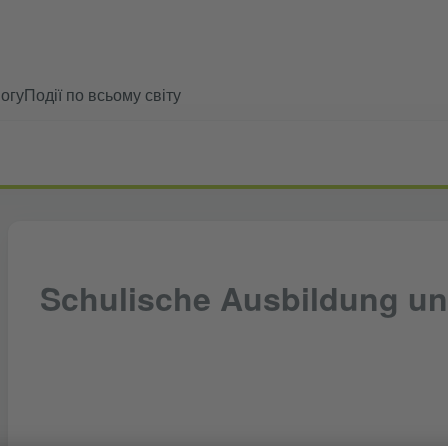
огу
Події по всьому світу
Schulische Ausbildung un